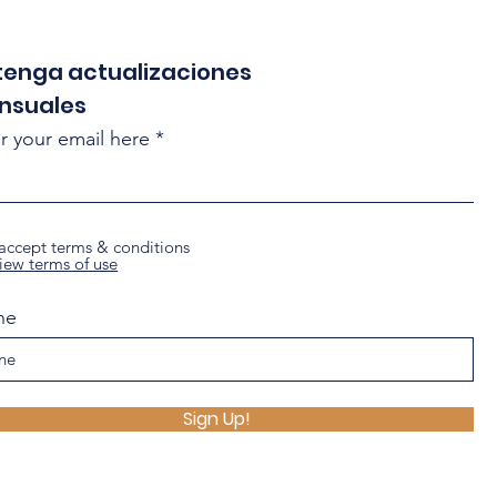
enga actualizaciones
nsuales
r your email here
 accept terms & conditions
iew terms of use
ne
Sign Up!