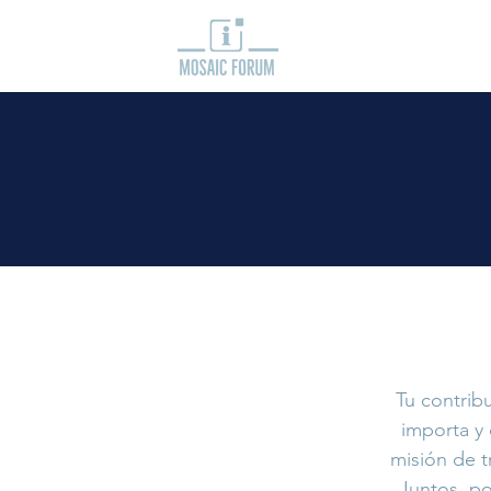
Tu contrib
importa y
misión de t
Juntos, p