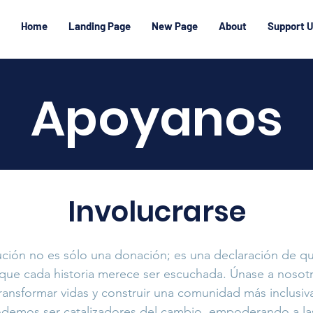
Home
Landing Page
New Page
About
Support 
Apoyanos
Involucrarse
ución no es sólo una donación; es una declaración de q
 que cada historia merece ser escuchada. Únase a nosotr
ransformar vidas y construir una comunidad más inclusiva 
odemos ser catalizadores del cambio, empoderando a la